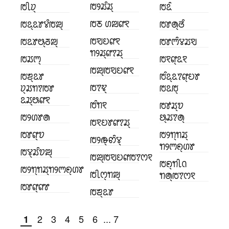
ꢱꢾꢬꢶꢬ꣄
ꢱꢷꢦ꣄
ꢱꢣꢶ
ꢱꢲ ꢔꢪꢥꣁ
ꢱꢣ꣄ꢣꢸꢮꢶꢱꢪ꣄
ꢱꢸꢠ꣄ꢞꢶ
ꢱꣂꢤꢥꣁ
ꢱꢣꢸꢰ꣄ꢜꢪ꣄
ꢱꢸꢳꢶꢮꢬꣂ
ꢒꢾꢬ꣄ꢥꢵꢬ꣄
ꢱꢬꢳ꣄
ꢱꣁꢥ꣄ꢣꣁ
ꢱꢪ꣄ꢱꣂꢤꢥꣁ
ꢱꢨ꣄ꢣꢸ
ꢱꢶꢣ꣄ꢣꢵꢥ꣄ꢤꢸ
ꢱꢵꢢ꣄
ꢦ꣄ꢬꢒꢵꢱꢸ
ꢱꢣꢱ꣄
ꢣꢬ꣄ꢰꢥꣁ
ꢱꢶꢒꣁ
ꢱꢹꢬ꣄ꢫ
ꢱꢾꢔꢸꢠ
ꢕ꣄ꢬꢵꢠ꣄
ꢱꣁꢤꢸꢥꢵꢬ꣄
ꢱꢸꢥ꣄ꢫ
ꢱꢾꢒ꣄ꢒꢬ꣄
ꢱꢾꢛ꣄ꢙꢶꢮ꣄
ꢒꢾꢳꢖ꣄ꢔꢸ
ꢱꢮ꣄ꢬꢶꢫꢪ꣄
ꢱꢪ꣄ꢱꣂꢤꢥꢱꢵꢭꣁ
ꢱꢖ꣄ꢒꢷꢡ
ꢱꢾꢒ꣄ꢒꢬ꣄ꢒꢾꢳꢖ꣄ꢔꢸ
ꢱꢷꢭ꣄ꢒꢪ꣄
ꢒꢠ꣄ꢱꢵꢭꣁ
ꢱꢸꢥ꣄ꢥꢸ
ꢱꢨ꣄ꢣꢸ
2
3
4
5
6
...
7
1