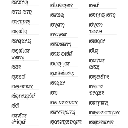
ꢱꢸꢬꢸꢔ꣄
ꢱꢷꢡꣂꢰ꣄ꢠꣁ
ꢱꢾꢥꢶ
ꢱꢵꢬ ꢱꢵꢦ꣄
ꢱꢸꢬꢠ꣄
ꢱꣁꢒ꣄ꢒꢜ꣄ ꢱꢵꢦ꣄
ꢱꣃꢒ꣄ꢫꢪ꣄
ꢱꢮ꣄ꢥꢭ꣄
ꢱꢶꢮ꣄ꢙꢾ
ꢱꢖ꣄ꢔꢷꢡ꣄
ꢒꢞꢭꢾ
ꢱꣁꢬ꣄ꢠꢸ
ꢱꢸꢥ꣄ꢣꢸꢬ꣄
ꢱꢪꢡ꣄ꢡꢸ
ꢱꢿꢦꢪꢹꢳ꣄
ꢱꢖ꣄ꢔꢷꢡꢸ
ꢱꢷꢥ꣄
ꢱꢾꢬ ꢤꢪꢶꢥꢶ
ꢮꣀꢩꢮ꣄
ꢱ꣄ꢥꢵꢥꢸ
ꢱꢔꢨ꣄꣄ꢡꢸ
ꢱꢜꣁ
ꢕꢿꢬ꣄
ꢱ꣄ꢬꢿꢠꢶꢗꢵꢭ꣄
ꢱ꣄ꢬꢿꢠꢶ
ꢱꢖ꣄ꢕꢜꢶꢒꣁ
ꢱꢾꢣ꣄ꢣꢸ
ꢱꢛ꣄ꢗꢭꢥꣁ
ꢱꣂꢩꢵ
ꢱꣂ
ꢫꢵꢡ꣄ꢬꣁ
ꢱꢶꢖ꣄ꢒꢵꢬ꣄ꢭꢶꢥꢶ
ꢱꢲ ꢦꢭꢵꢫꢥꣁ
ꢱꢸꢒ꣄ꢒꢸꢬ꣄
ꢱꢶꢭꢶ
ꢱꢹꢮꢵꢥ꣄ꢣꢵꢬ꣄
ꢱꢛ꣄ꢗꢭꢥꢒꢵꢬꣁ
ꢱꢸꢬꢶꢡꢸ
ꢱ꣄ꢡꢵꢥꢦ꣄ꢬꢫꢡ꣄ꢥꣁ
ꢥꢶꢒꢶꢭ꣄ꢥꢶ
ꢱꢪ꣄ꢫꣂꢙꢒꣁ