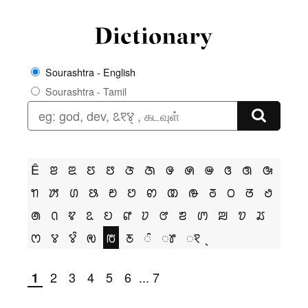
Sourashtra - English
Sourashtra - Tamil
Ê
ꢂ
ꢃ
ꢄ
ꢅ
ꢆ
ꢇ
ꢌ
ꢍ
ꢎ
ꢏ
ꢐ
ꢑ
ꢒ
ꢓ
ꢔ
ꢕ
ꢗ
ꢘ
ꢙ
ꢚ
ꢛ
ꢜ
ꢝ
ꢞ
ꢟ
ꢠ
ꢡ
ꢢ
ꢣ
ꢤ
ꢥ
ꢦ
ꢧ
ꢨ
ꢩ
ꢪ
ꢫ
ꢬ
ꢭ
ꢮ
ꢮꢶ
ꢯ
ꢱ
ꢲ
ꢶ
ꢸ
ꣁ
2
3
4
5
6
...
7
1