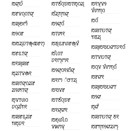
ꢱꢥ꣄ꢤꢶ
ꢱꢵꢲꢶꢡ꣄ꢫꢱꢵꢱ꣄ꢡꢬ꣄
ꢱꣁꢮ꣄ꢮꢾ
ꢮꢶꢩꢒ꣄ꢡ
ꢱꢸꢮꢡ꣄ꢡꢵꢥ꣄
ꢱꢶꢬ꣄ꢒ꣄ꢒꢥ꣄
ꢱꢡꢶ
ꢱꢪ꣄ꢗꢳꢶ
ꢱꢾꢥ꣄ꢡꢶ
ꢱꢪꢵꢤꢵꢥ꣄
ꢱꢾꢡꢸ
ꢱꢵꢓꣁ
ꢒꢿꢬ꣄
ꢱꢱꢬ꣄ꢦꢵꢛ꣄ꢚꢸꢭ꣄
ꢱꢨ꣄ꢣꢸꢔꢸꢠ꣄ꢮꢶ
ꢱꢪ꣄ꢱꣂꢤꢥꢵꢦꣁꢡꢶ
ꢱꢸꢣꢵꢥ꣄
ꢱꢷꢡꢵ
ꢱꢵꢮꢤꢵꢥ꣄
ꢦꣁꢳ꣄ꢳꣁ
ꢱꣁꢪ꣄ꢪꢸ
ꢱꢡ꣄ꢮ ꢮꢶꢩꢒ꣄ꢡꢶ
ꢱꢾꢥ꣄ꢡꣁꢙꢶꢥ꣄
ꢱ꣄ꢬꢵꢮꢠꣁ
ꢱꢸꢥꣁ
ꢱꣁꢳ ꢶꢧꢵꢬ꣄
ꢱꢪꢵꢥ꣄ꢡꢬꢸ
ꢱꢪ꣄ꢱꣂꢤꢥꢵ
ꢬꢾꢓꢵꢥ꣄
ꢱꣂꢮꢸ
ꢱꢾꢥ
ꢱ꣄ꢮꢵꢔꢡ
ꢱꢵꢲꢶꢡ꣄ꢫꢸ
ꢦꢡ꣄ꢬꢶꢒꣁ
ꢱ꣄ꢥꢶ
ꢱꣁꢥ꣄ꢥꣁ
ꢱꢪꢸꢣ꣄ꢬꢸ
ꢱꢪꢵꢤꢵꢥ꣄ ꢲꣁ
ꢱꢖ꣄ꢔꢷꢡ
ꢒꢱ꣄ꢦꣁ
ꢮꣀꢩꢮ꣄
ꢱꢸꢒ꣄ꢒꢾꢥꢬꢳ꣄